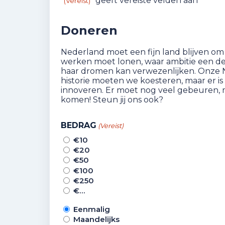
"
" geeft vereiste velden aan
(Vereist)
Doneren
Nederland moet een fijn land blijven om 
werken moet lonen, waar ambitie een deu
haar dromen kan verwezenlijken. Onze Ne
historie moeten we koesteren, maar er i
innoveren. Er moet nog veel gebeuren,
komen! Steun jij ons ook?
BEDRAG
(Vereist)
€10
€20
€50
€100
€250
€…
Eenmalig
Maandelijks