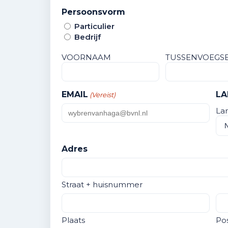
Persoonsvorm
Particulier
Bedrijf
Naam
VOORNAAM
TUSSENVOEGS
(Vereist)
EMAIL
LA
(Vereist)
La
Adres
Straat + huisnummer
Plaats
Po