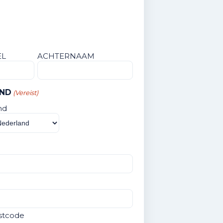
EL
ACHTERNAAM
ND
(Vereist)
nd
stcode